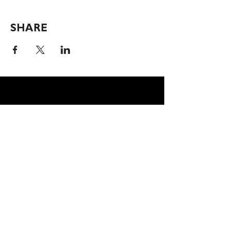
SHARE
Subscribe To Our Newsletter!
Email
Join